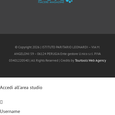
© Copyright
2026 | ISTITUTO PARITARIO LEONARDI – VIA M.
ANGELONI 59 – 06124 PERUGIA Ente gestore U.nico s.r.l. P.IVA
03401220540 | All Rights Reserved | Credits by
Tourtools Web Agency
Accedi all'area studio
Username