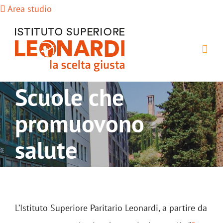
Salta
Area studio
al
contenuto
Scuole che
promuovono
salute
L’Istituto Superiore Paritario Leonardi, a partire da