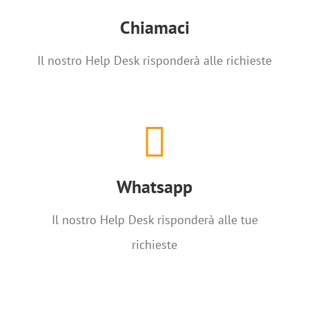
+39 075 5008668
Chiamaci
CHIAMACI
Il nostro Help Desk risponderà alle richieste
Chatta con noi
Whatsapp
Whatsapp
CHATTA
Il nostro Help Desk risponderà alle tue
richieste