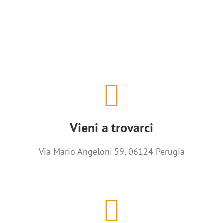
Vieni a trovarci
Via Mario Angeloni 59, 06124 Perugia
Vieni a trovarci
NAVIGA LA MAPPA
Via Mario Angeloni 59, 06124 Perugia
Chiamaci