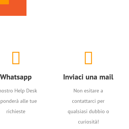
hatta con noi
Inviaci una mail
Whatsapp
info@istitutoparitarioleonardi.it
Whatsapp
Inviaci una mail
 nostro Help Desk
Non esitare a
sponderà alle tue
contattarci per
richieste
qualsiasi dubbio o
curiosità!