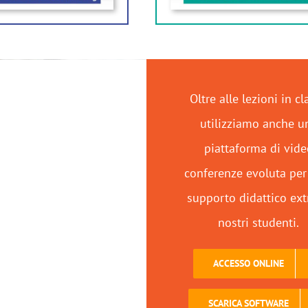
Oltre alle lezioni in cl
utilizziamo anche u
piattaforma di vid
conferenze evoluta per
supporto didattico ext
nostri studenti.
ACCESSO ONLINE
SCARICA SOFTWARE