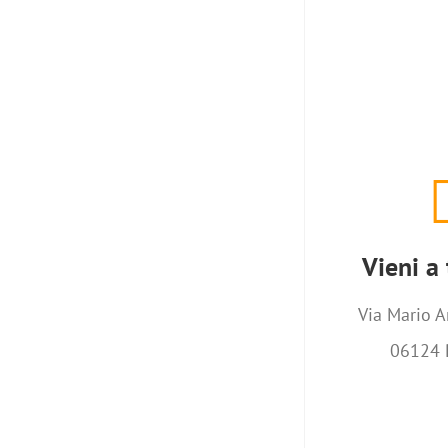
Vieni a 
Via Mario A
Vieni a 
06124 
Via Mario A
06124 