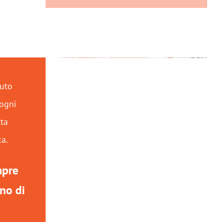
tuto
ogni
ita
ca.
mpre
no di