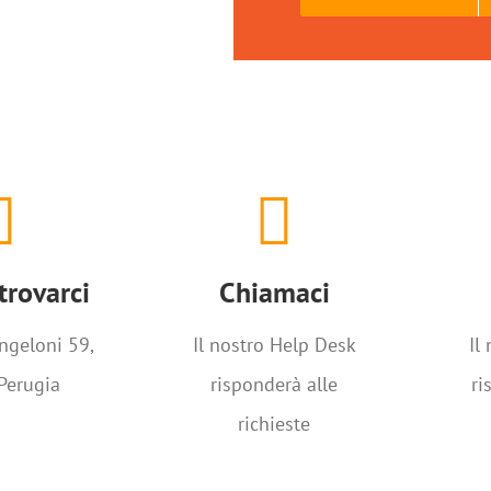
trovarci
Chiamaci
C
ngeloni 59,
+39 075 5008668
trovarci
Chiamaci
Perugia
ngeloni 59,
Il nostro Help Desk
Il
Perugia
risponderà alle
ri
richieste