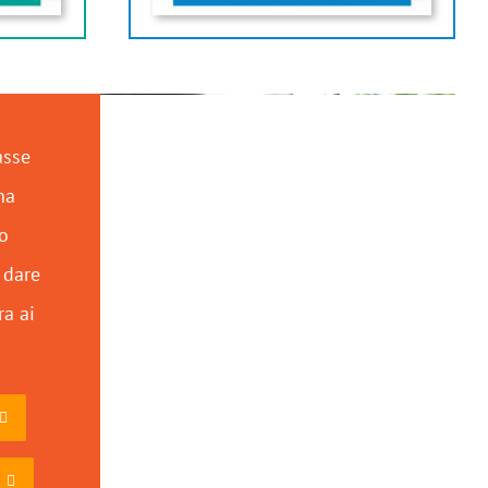
asse
na
eo
 dare
ra ai