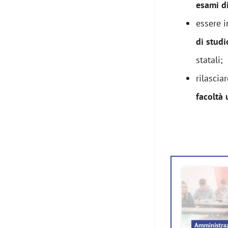
esami d
essere i
di studi
statali;
rilascia
facoltà 