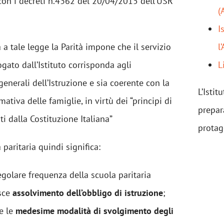
on i decreti n.4362 del 20/04/2015 dell’USR
(
I
 a tale legge la Parità impone che il servizio
l
ogato dall’Istituto corrisponda agli
L
enerali dell’Istruzione e sia coerente con la
L’Istit
tiva delle famiglie, in virtù dei “principi di
prepar
iti dalla Costituzione Italiana”
protag
 paritaria quindi significa:
egolare frequenza della scuola paritaria
isce
assolvimento dell’obbligo di istruzione
;
e le
medesime modalità di svolgimento degli