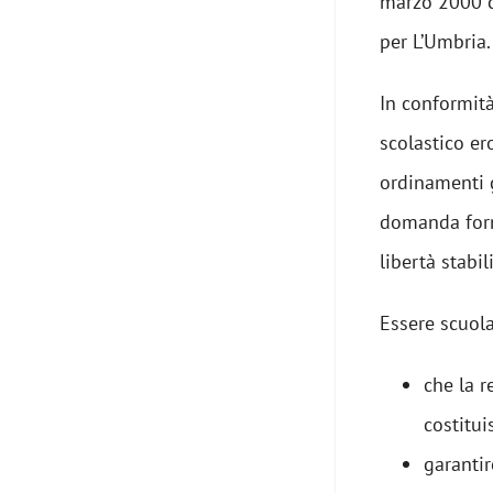
marzo 2000 c
per L’Umbria.
In conformità
scolastico er
ordinamenti g
domanda forma
libertà stabil
Essere scuola
che la r
costitu
garantir