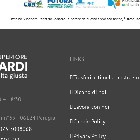
L’Istituto Superiore Paritario Leonardi, a partire da questo anno scolastico, è stato i
LINKS
Trasferisciti nella nostra sc
Dicono di noi
0 – 18:30
Lavora con noi
i n°59 - 06124 Perugia
Cookie Policy
 075 5008668
Privacy Policy