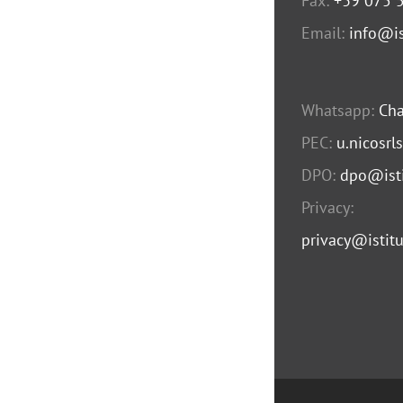
Fax:
+39 075 
Email:
info@is
Whatsapp:
Cha
PEC:
u.nicosrl
DPO:
dpo@isti
Privacy:
privacy@istitu