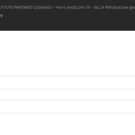
ISTITUTO PARITARIO LEONARDI – VIA M. ANGELONI 59 – 06124 PERUGIA Ente gestore U
cy