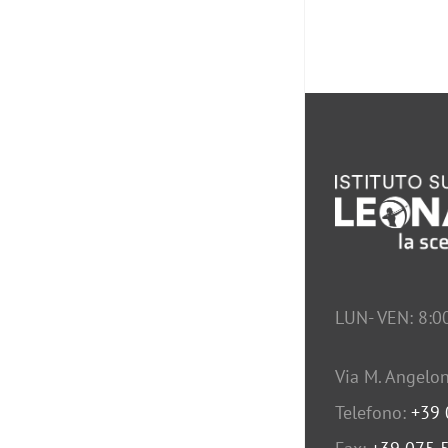
LUN- VEN: 8:0
Via M. Angelon
Telefono:
+39