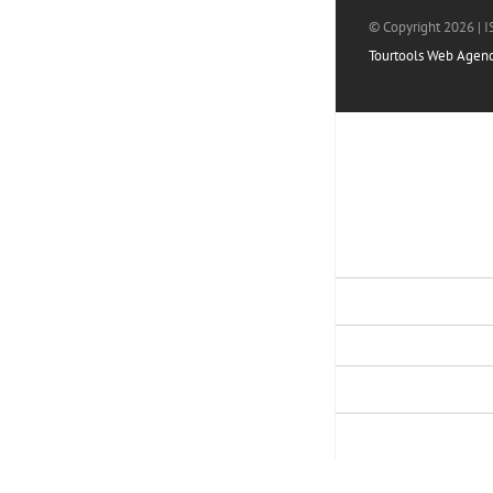
© Copyright
2026 | 
Tourtools Web Agen
Accedi all'area studio
Username
Password
LOGIN