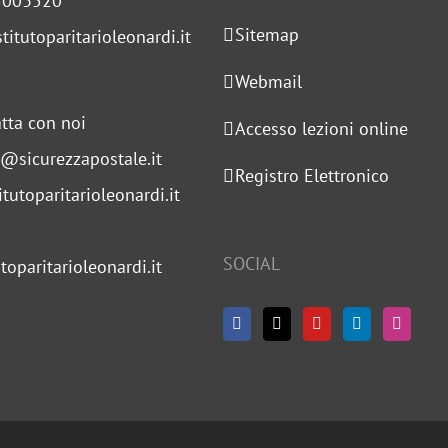
5003520
Sitemap
titutoparitarioleonardi.it
Webmail
tta con noi
Accesso lezioni online
s@sicurezzapostale.it
Registro Elettronico
tutoparitarioleonardi.it
SOCIAL
toparitarioleonardi.it