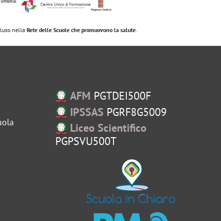
ncluso nella
Rete delle Scuole che promuovono la salute
.
AFM
PGTDEI500F
IPSSAS
PGRF8G5009
uola
Liceo Scientifico
PGPSVU500T