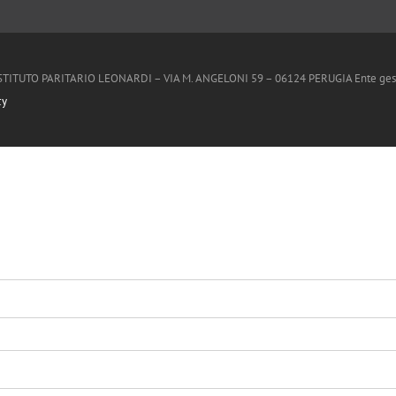
ISTITUTO PARITARIO LEONARDI – VIA M. ANGELONI 59 – 06124 PERUGIA Ente gestore U
cy