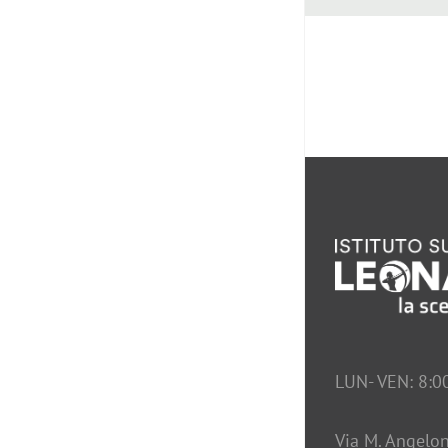
LUN- VEN: 8:0
Via M. Angelon