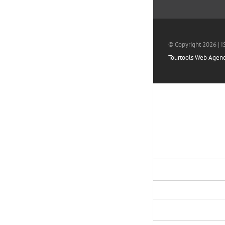
© Copyright
2026 | 
Tourtools Web Agen
Accedi all'area studio
Username
Password