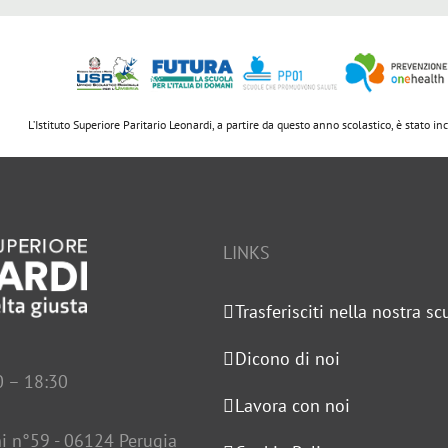
L’Istituto Superiore Paritario Leonardi, a partire da questo anno scolastico, è stato i
LINKS
Trasferisciti nella nostra sc
Dicono di noi
0 – 18:30
Lavora con noi
i n°59 - 06124 Perugia