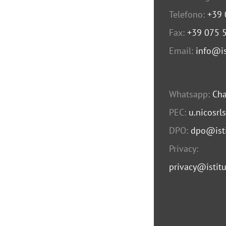
Telefono:
+39
Fax:
+39 075 
Email:
info@is
Whatsapp:
Cha
PEC:
u.nicosrl
DPO:
dpo@isti
Privacy:
privacy@istitu