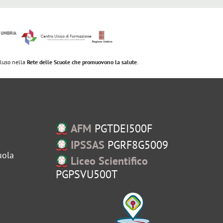
ncluso nella
Rete delle Scuole che promuovono la salute
.
AFM
PGTDEI500F
IPSSAS
PGRF8G5009
uola
Liceo Scientifico
PGPSVU500T