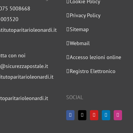
Cookie Policy
 075 5008668
Privacy Policy
5003520
Sitemap
titutoparitarioleonardi.it
Webmail
tta con noi
Accesso lezioni online
s@sicurezzapostale.it
Registro Elettronico
tutoparitarioleonardi.it
SOCIAL
toparitarioleonardi.it