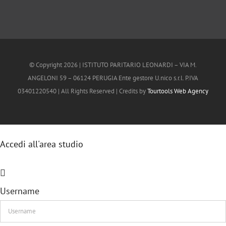
© Copyright
2026 | ISTITUTO PARITARIO LEONARDI – VIA M.
ANGELONI 59 – 06124 PERUGIA Ente gestore U.nico s.r.l. P.IVA
03401220540 | All Rights Reserved | Credits by
Tourtools Web Agency
Accedi all'area studio
Username