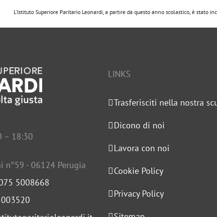
L’Istituto Superiore Paritario Leonardi, a partire da questo anno scolastico, è stato i
LINKS
Trasferisciti nella nostra sc
Dicono di noi
0 – 18:30
Lavora con noi
i n°59 - 06124 Perugia
Cookie Policy
 075 5008668
Privacy Policy
5003520
Sitemap