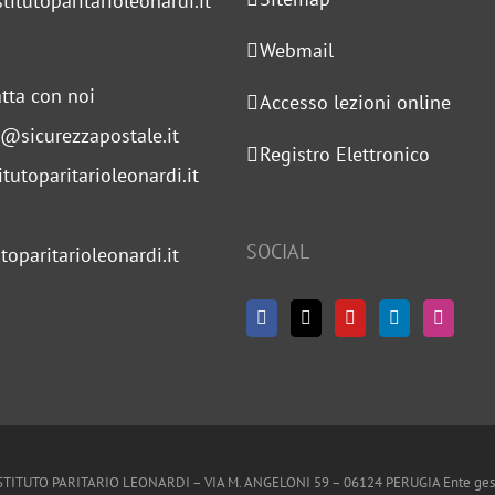
titutoparitarioleonardi.it
Webmail
tta con noi
Accesso lezioni online
s@sicurezzapostale.it
Registro Elettronico
tutoparitarioleonardi.it
SOCIAL
toparitarioleonardi.it
ISTITUTO PARITARIO LEONARDI – VIA M. ANGELONI 59 – 06124 PERUGIA Ente gestore U