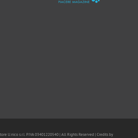
.nico s.r.l. P.IVA 03401220540 | All Rights Reserved | Credits by