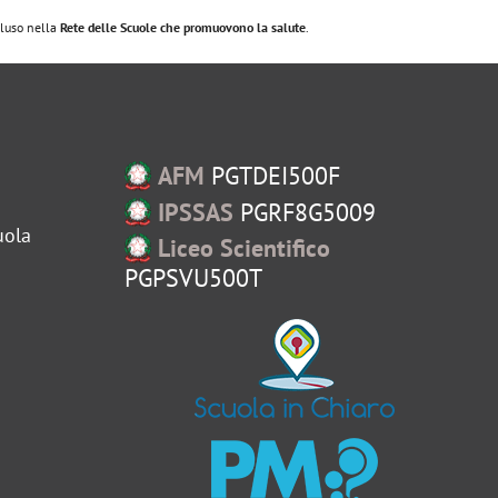
ncluso nella
Rete delle Scuole che promuovono la salute
.
AFM
PGTDEI500F
IPSSAS
PGRF8G5009
uola
Liceo Scientifico
PGPSVU500T