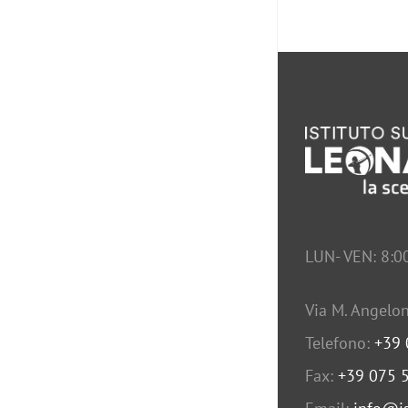
LUN- VEN: 8:0
Via M. Angelon
Telefono:
+39
Fax:
+39 075 