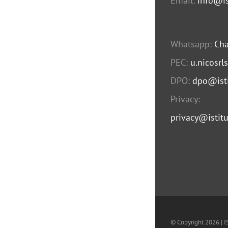
Email:
info@is
Whatsapp:
Cha
PEC:
u.nicosrl
DPO:
dpo@isti
Privacy:
privacy@istitu
© Copyright
2026 | 