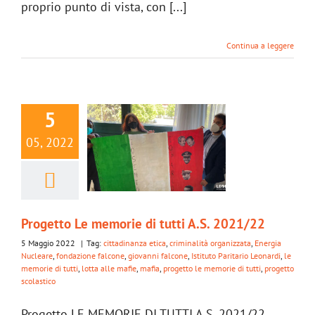
proprio punto di vista, con [...]
Continua a leggere
5
05, 2022
Progetto Le memorie di tutti A.S. 2021/22
5 Maggio 2022
|
Tag:
cittadinanza etica
,
criminalità organizzata
,
Energia
Nucleare
,
fondazione falcone
,
giovanni falcone
,
Istituto Paritario Leonardi
,
le
memorie di tutti
,
lotta alle mafie
,
mafia
,
progetto le memorie di tutti
,
progetto
scolastico
Progetto LE MEMORIE DI TUTTI A.S. 2021/22