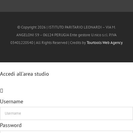
© Copyright
2026 | ISTITUTO PARITARIO LEONARDI – VIA M.
ANGELONI 59 – 06124 PERUGIA Ente gestore U.nico s.r.l. P.IVA
03401220540 | All Rights Reserved | Credits by
Tourtools Web Agency
Accedi all'area studio
Username
Password