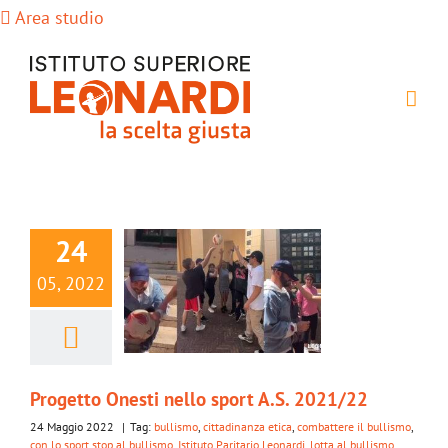
Salta
Area studio
al
contenuto
24
05, 2022
Progetto Onesti nello sport A.S. 2021/22
24 Maggio 2022
|
Tag:
bullismo
,
cittadinanza etica
,
combattere il bullismo
,
con lo sport stop al bullismo
,
Istituto Paritario Leonardi
,
lotta al bullismo
,