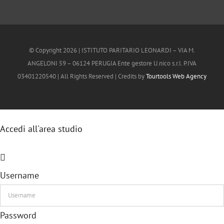
© Copyright
2026 | ISTITUTO PARITARIO LEONARDI – VIA M.
ANGELONI 59 – 06124 PERUGIA Ente gestore U.nico s.r.l. P.IVA
03401220540 | All Rights Reserved | Credits by
Tourtools Web Agency
Accedi all'area studio
Username
Password