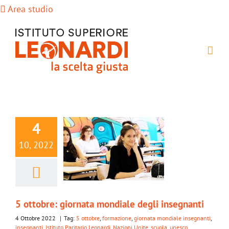
Salta
Area studio
al
contenuto
4
10, 2022
5 ottobre: giornata mondiale degli insegnanti
4 Ottobre 2022
|
Tag:
5 ottobre
,
formazione
,
giornata mondiale insegnanti
,
insegnanti
,
Istituto Paritario Leonardi
,
Nazioni Unite
,
scuola
,
unesco