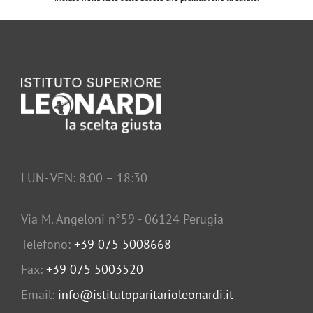
LUN- VEN: 8:00 – 18:30
Via M. Angeloni n°59 - 06124 Perugia
Telefono:
+39 075 5008668
Fax:
+39 075 5003520
Email:
info@istitutoparitarioleonardi.it