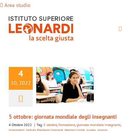
Salta
Area studio
al
contenuto
4
10, 2022
5 ottobre: giornata mondiale degli insegnanti
4 Ottobre 2022
|
Tag:
5 ottobre
,
formazione
,
giornata mondiale insegnanti
,
insegnanti
,
Istituto Paritario Leonardi
,
Nazioni Unite
,
scuola
,
unesco