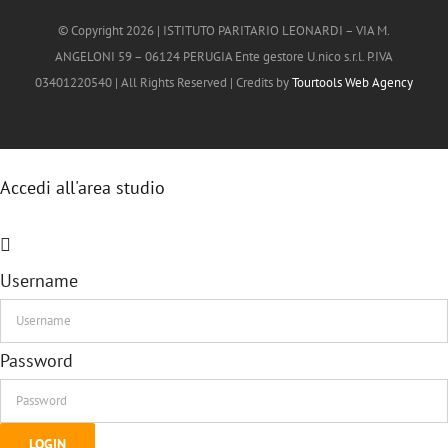
© Copyright
2026 | ISTITUTO PARITARIO LEONARDI – VIA M.
ANGELONI 59 – 06124 PERUGIA Ente gestore U.nico s.r.l. P.IVA
03401220540 | All Rights Reserved | Credits by
Tourtools Web Agency
Accedi all'area studio
Username
Password
LOGIN