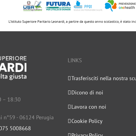
L’Istituto Superiore Paritario Leonardi, a partire da questo anno scolastico, è stato i
LINKS
Trasferisciti nella nostra sc
Dicono di noi
0 – 18:30
Lavora con noi
i n°59 - 06124 Perugia
Cookie Policy
 075 5008668
Privacy Policy