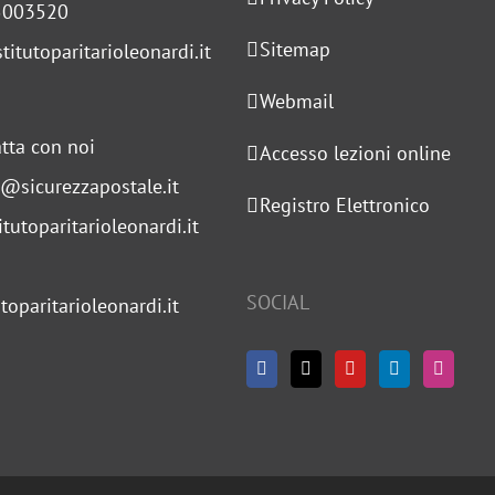
5003520
Sitemap
titutoparitarioleonardi.it
Webmail
tta con noi
Accesso lezioni online
s@sicurezzapostale.it
Registro Elettronico
tutoparitarioleonardi.it
SOCIAL
toparitarioleonardi.it