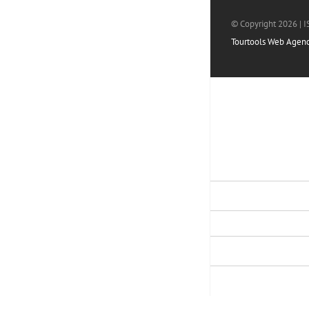
© Copyright
2026 | 
Tourtools Web Agen
Accedi all'area studio
Username
Password
LOGIN