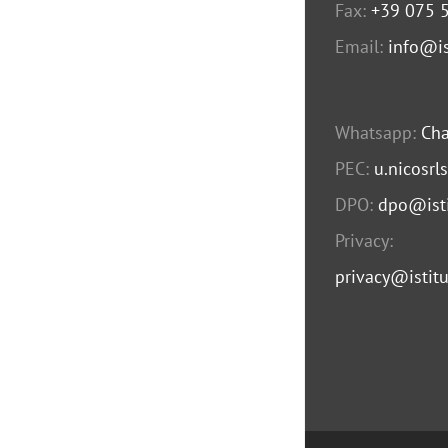
Fax:
+39 075 
Email:
info@is
Whatsapp:
Cha
PEC:
u.nicosrl
DPO:
dpo@isti
Privacy:
privacy@istitu