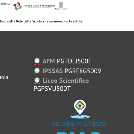
ncluso nella
Rete delle Scuole che promuovono la salute
.
AFM
PGTDEI500F
IPSSAS
PGRF8G5009
uola
Liceo Scientifico
PGPSVU500T