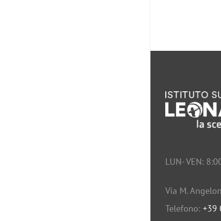
LUN- VEN: 8:0
Via M. Angelon
Telefono:
+39