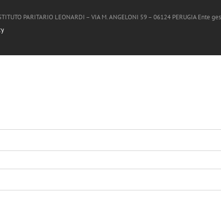
ISTITUTO PARITARIO LEONARDI – VIA M. ANGELONI 59 – 06124 PERUGIA Ente gestore U
cy