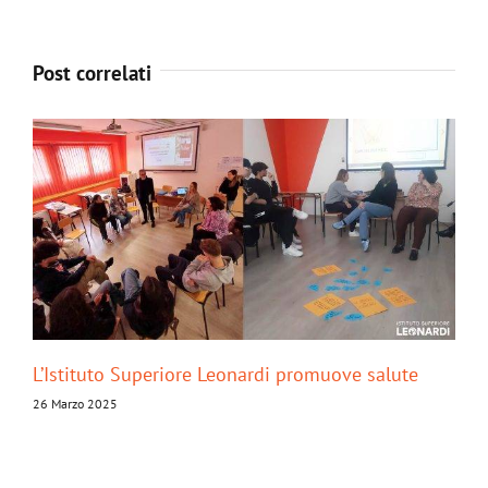
Post correlati
L’Istituto Superiore Leonardi promuove salute
Inc
Mur
26 Marzo 2025
13 N