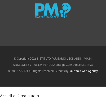
© Copyright
2026 | ISTITUTO PARITARIO LEONARDI – VIA M.
ANGELONI 59 – 06124 PERUGIA Ente gestore U.nico s.r.l. P.IVA
03401220540 | All Rights Reserved | Credits by
Tourtools Web Agency
Accedi all'area studio