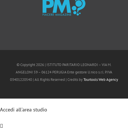
© Copyright
2026 | ISTITUTO PARITARIO LEONARDI – VIA M.
ANGELONI 59 – 06124 PERUGIA Ente gestore U.nico s.r.l. P.IVA
03401220540 | All Rights Reserved | Credits by
Tourtools Web Agency
Accedi all'area studio