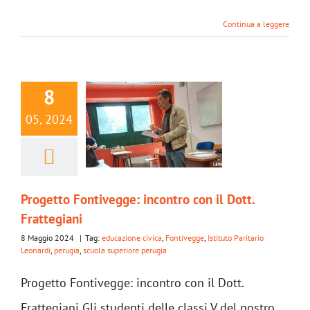
Continua a leggere
8
05, 2024
Progetto Fontivegge: incontro con il Dott.
Frattegiani
8 Maggio 2024
|
Tag:
educazione civica
,
Fontivegge
,
Istituto Paritario
Leonardi
,
perugia
,
scuola superiore perugia
Progetto Fontivegge: incontro con il Dott.
Frattegiani Gli studenti delle classi V del nostro