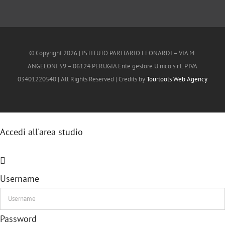
© Copyright
2026 | ISTITUTO PARITARIO LEONARDI – VIA M.
ANGELONI 59 – 06124 PERUGIA Ente gestore U.nico s.r.l. P.IVA
03401220540 | All Rights Reserved | Credits by
Tourtools Web Agency
Accedi all'area studio
Username
Password