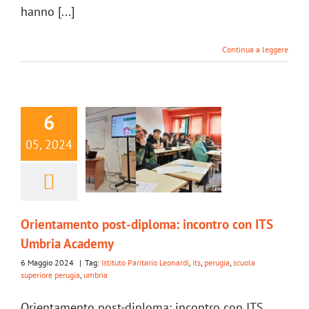
hanno [...]
Continua a leggere
6
05, 2024
Orientamento post-diploma: incontro con ITS
Umbria Academy
6 Maggio 2024
|
Tag:
Istituto Paritario Leonardi
,
its
,
perugia
,
scuola
superiore perugia
,
umbria
Orientamento post-diploma: incontro con ITS