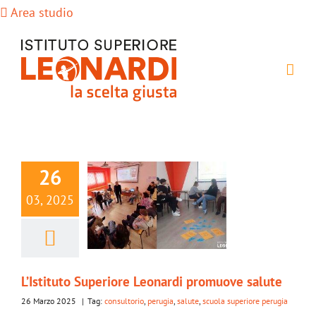
Salta
Area studio
al
contenuto
26
03, 2025
L’Istituto Superiore Leonardi promuove salute
26 Marzo 2025
|
Tag:
consultorio
,
perugia
,
salute
,
scuola superiore perugia