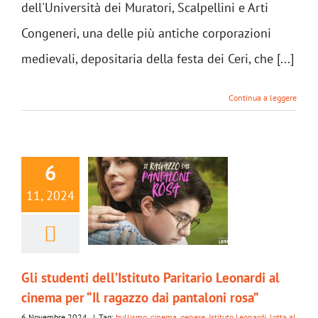
dell'Università dei Muratori, Scalpellini e Arti
Congeneri, una delle più antiche corporazioni
medievali, depositaria della festa dei Ceri, che [...]
Continua a leggere
6
11, 2024
Gli studenti dell’Istituto Paritario Leonardi al
cinema per “Il ragazzo dai pantaloni rosa”
6 Novembre 2024
|
Tag:
bullismo
,
cinema
,
genere
,
Istituto Leonardi
,
lotta al