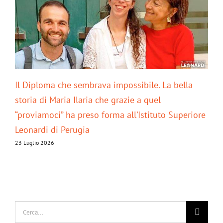
Il Diploma che sembrava impossibile. La bella
All
storia di Maria Ilaria che grazie a quel
di 
“proviamoci” ha preso forma all’Istituto Superiore
22 L
Leonardi di Perugia
23 Luglio 2026
Cerca