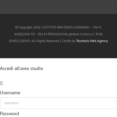
© Copyright
2026 | ISTITUTO PARITARIO LEONARDI – VIA M.
ANGELONI 59 – 06124 PERUGIA Ente gestore U.nico s.r.l. P.IVA
03401220540 | All Rights Reserved | Credits by
Tourtools Web Agency
Accedi all'area studio
Username
Password