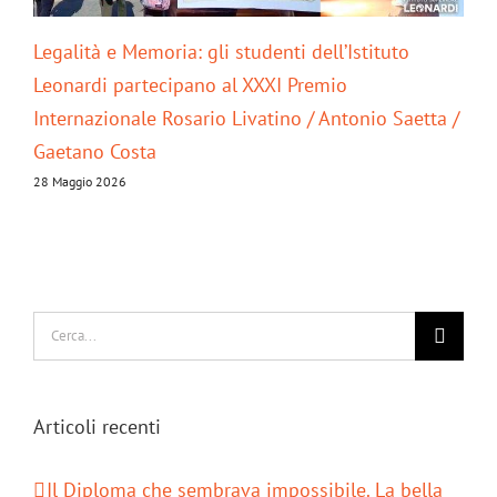
Legalità e Memoria: gli studenti dell’Istituto
Gli
Leonardi partecipano al XXXI Premio
pro
Internazionale Rosario Livatino / Antonio Saetta /
anc
Gaetano Costa
8 Ma
28 Maggio 2026
Cerca
per:
Articoli recenti
Il Diploma che sembrava impossibile. La bella