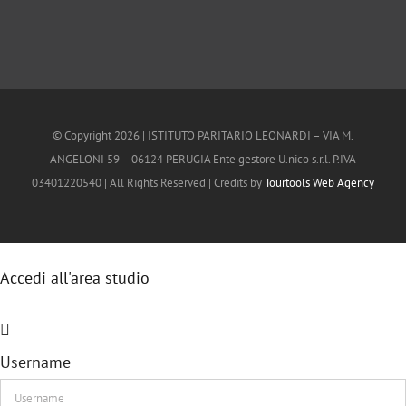
© Copyright
2026 | ISTITUTO PARITARIO LEONARDI – VIA M.
ANGELONI 59 – 06124 PERUGIA Ente gestore U.nico s.r.l. P.IVA
03401220540 | All Rights Reserved | Credits by
Tourtools Web Agency
Accedi all'area studio
Username