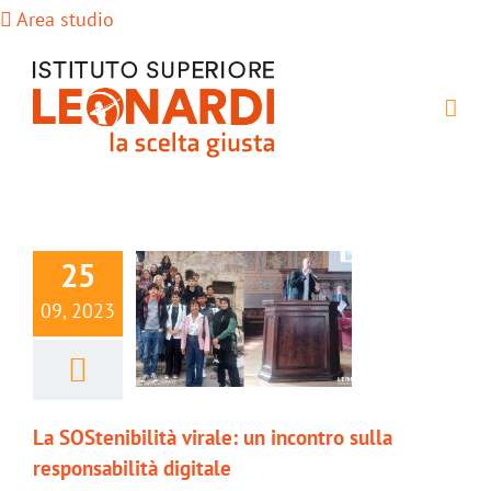
Salta
Area studio
al
contenuto
25
09, 2023
La SOStenibilità virale: un incontro sulla
responsabilità digitale