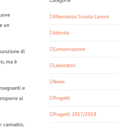
Categorie
nuove
Alternanza Scuola Lavoro
le un
Attività
Comunicazioni
ssunzione di
zo, ma è
Laboratori
News
insegnanti e
Progetti
proporre ai
Progetti 2017/2018
e: cannabis,