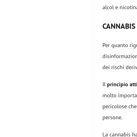
alcol e nicotin
CANNABIS
Per quanto rig
disinformazio
dei rischi der
Il
principio at
molto importan
pericolose che
persone.
La cannabis h