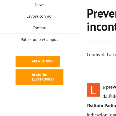
News
Preve
Lavora con noi
incon
Contatti
Polo studio eCampus
Condividi l'art
AREA STUDIO
REGISTRO
ELETTRONICO
L
a
prev
dall’e
l’
Istituto Parit
indicazioni p