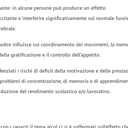
sante: in alcune persone può produrre un effetto
ccitante e interferire significativamente sul normale fun
rebrale.
noltre influisce sul coordinamento dei movimenti, la mem
ella gratificazione e il controllo dell’appetito.
enziati i rischi di deficit della motivazione e delle presta
n problemi di concentrazione, di memoria e di apprendime
duzione del rendimento scolastico e/o lavorativo.
 con i ragazzi il tema alcol ci si è soffermati sull’effetto 