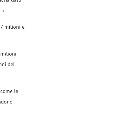
co.
,7 milioni e
 milioni
oni del
o come le
endone