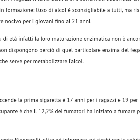
in formazione: l’uso di alcol è sconsigliabile a tutti, ma ris
e nocivo per i giovani fino ai 21 anni.
ia di età infatti la loro maturazione enzimatica non è anco
on dispongono perciò di quel particolare enzima del fega
che serve per metabolizzare l’alcol.
 accende la prima sigaretta è 17 anni per i ragazzi e 19 per 
upante è che il 12,2% dei fumatori ha iniziato a fumare 
vento Biancarelli, oltre ad informare sui rischi per la salut