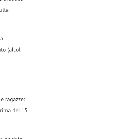
ulta
ra
to (alcol-
le ragazze:
prima dei 15
e, ha dato