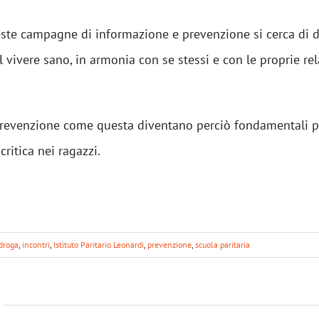
ste campagne di informazione e prevenzione si cerca di d
l vivere sano, in armonia con se stessi e con le proprie rel
 prevenzione come questa diventano perciò fondamentali 
ritica nei ragazzi.
droga
,
incontri
,
Istituto Paritario Leonardi
,
prevenzione
,
scuola paritaria