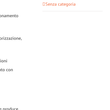
Senza categoria
zionamento
orizzazione,
zioni
nto con
che produce