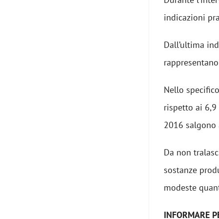
indicazioni pr
Dall’ultima in
rappresentano 
Nello specific
rispetto ai 6,
2016 salgono a
Da non tralasci
sostanze produ
modeste quant
INFORMARE P