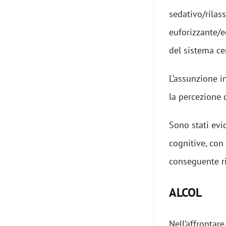
sedativo/rilas
euforizzante/e
del sistema ce
L’assunzione i
la percezione d
Sono stati evid
cognitive, co
conseguente ri
ALCOL
Nell’affrontare