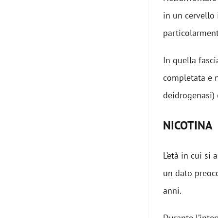
in un cervello 
particolarment
In quella fasc
completata e n
deidrogenasi) 
NICOTINA
L’età in cui si
un dato preocc
anni.
Durante l’inter