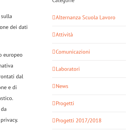
Categorie
sulla
Alternanza Scuola Lavoro
one dei dati
Attività
Comunicazioni
to europeo
mativa
Laboratori
rontati dal
News
one e di
stico.
Progetti
 da
 privacy.
Progetti 2017/2018