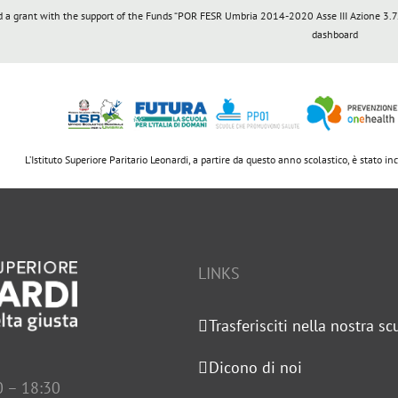
a grant with the support of the Funds “POR FESR Umbria 2014-2020 Asse III Azione 3.7.1
dashboard
L’Istituto Superiore Paritario Leonardi, a partire da questo anno scolastico, è stato i
LINKS
Trasferisciti nella nostra sc
Dicono di noi
0 – 18:30