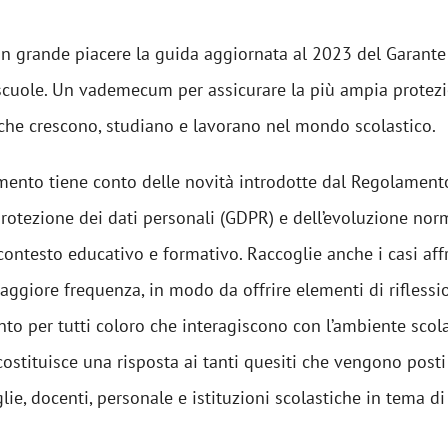
 grande piacere la guida aggiornata al 2023 del Garante 
 scuole. Un vademecum per assicurare la più ampia protezi
che crescono, studiano e lavorano nel mondo scolastico.
mento tiene conto delle novità introdotte dal Regolamen
protezione dei dati personali (GDPR) e dell’evoluzione nor
 contesto educativo e formativo. Raccoglie anche i casi aff
ggiore frequenza, in modo da offrire elementi di riflessi
o per tutti coloro che interagiscono con l’ambiente scola
ostituisce una risposta ai tanti quesiti che vengono posti
lie, docenti, personale e istituzioni scolastiche in tema di