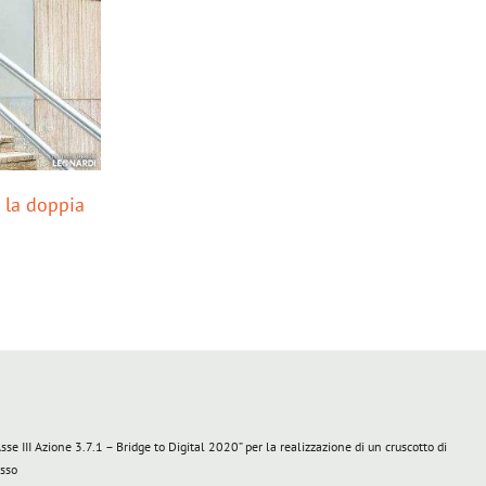
: la doppia
L’Istituto Superiore Leonardi promuove
Nat
salute
fes
26 Marzo 2025
22 D
III Azione 3.7.1 – Bridge to Digital 2020” per la realizzazione di un cruscotto di
esso