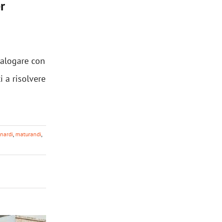
r
ialogare con
i a risolvere
onardi
,
maturandi
,