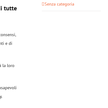
Senza categoria
i tutte
consensi,
ti e di
 la loro
nsapevoli
y.