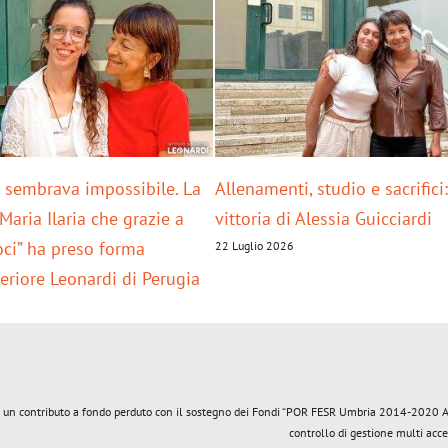
 sembrava impossibile. La
Allenamenti, studio e sacrifici
 Maria Ilaria che grazie a
vittoria di Alessia Guicciardi
ci” ha preso forma
22 Luglio 2026
periore Leonardi di Perugia
 un contributo a fondo perduto con il sostegno dei Fondi “POR FESR Umbria 2014-2020 Asse 
controllo di gestione multi acc