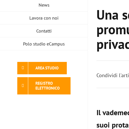
News
Una s
Lavora con noi
promu
Contatti
priva
Polo studio eCampus
AREA STUDIO
Condividi l'art
REGISTRO
ELETTRONICO
Il vademec
suoi prota