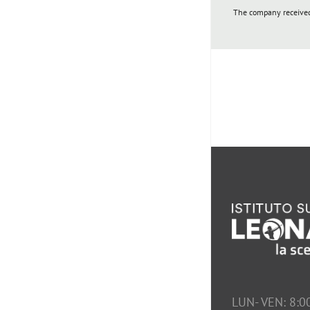
The company received 
LUN- VEN: 8:0